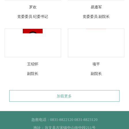
罗欢
易遵军
党委委员 纪委书记
党委委员 副院长
王绍怀
项平
副院长
副院长
加载更多
急救电话：0831-8822120 0831-8823120
地址：兴文县古宋镇中山街中段211号